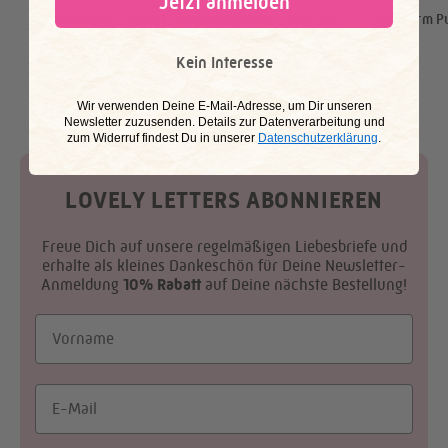
Jetzt anmelden
Kurzarmbluse "AmitaL" aus Bauwollmix - blue bell
Kurzarm Pu
Angebot
69,95 €
Kein Interesse
Farbe
​Wir verwenden Deine E-Mail-Adresse, um Dir unseren
Newsletter zuzusenden. Details zur Datenverarbeitung und
zum Widerruf findest Du in unserer
Datenschutzerklärung
.
LOVELY LETTERS ABONNIEREN
Freue Dich auf unsere regelmäßigen Liebesbriefe und
erhalte als kleines Dankeschön für Deine Newsletter-
Anmeldung
10% Rabatt
auf Deine nächste Bestellung!
Vorname
Email