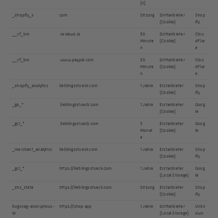
(n)
_shopify_s
com
Sitzung
Drittanbieter
Shop
(Cookie)
ify
__cf_bm
.reviews.io
30
Drittanbieter
Clou
Minute
(Cookie)
dFlar
n
e
__cf_bm
.www.paypal.com
30
Drittanbieter
Clou
Minute
(Cookie)
dFlar
n
e
_shopify_analytics
lieblingsstueck.com
1 Jahre
Erstanbieter
Shop
(Cookie)
ify
_ga_*
.lieblingsstueck.com
1 Jahre
Erstanbieter
Goog
(Cookie)
le
_gcl_*
.lieblingsstueck.com
3
Erstanbieter
Goog
Monat
(Cookie)
le
e
_merchant_analytics
lieblingsstueck.com
1 Jahre
Erstanbieter
Shop
(Cookie)
ify
_gcl_*
https://lieblingsstueck.com
1 Jahre
Erstanbieter
Goog
(Local Storage)
le
_shs_state
https://lieblingsstueck.com
Sitzung
Erstanbieter
Shop
(Cookie)
ify
bugsnag-anonymous-
https://shop.app
1 Jahre
Drittanbieter
Unkn
id
(Local Storage)
own