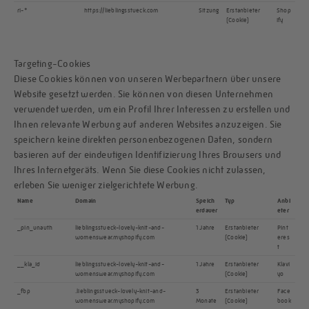
ri-*
https://lieblingsstueck.com
Sitzung
Erstanbieter
Shop
(Cookie)
ify
Targeting-Cookies
Diese Cookies können von unseren Werbepartnern über unsere
Website gesetzt werden. Sie können von diesen Unternehmen
verwendet werden, um ein Profil Ihrer Interessen zu erstellen und
Ihnen relevante Werbung auf anderen Websites anzuzeigen. Sie
speichern keine direkten personenbezogenen Daten, sondern
basieren auf der eindeutigen Identifizierung Ihres Browsers und
Ihres Internetgeräts. Wenn Sie diese Cookies nicht zulassen,
erleben Sie weniger zielgerichtete Werbung.
Name
Domain
Speich
Typ
Anbi
erdauer
eter
_pin_unauth
lieblingsstueck-lovely-knit-and-
1 Jahre
Erstanbieter
Pint
womenswear.myshopify.com
(Cookie)
eres
t
__kla_id
lieblingsstueck-lovely-knit-and-
1 Jahre
Erstanbieter
Klavi
womenswear.myshopify.com
(Cookie)
yo
_fbp
.lieblingsstueck-lovely-knit-and-
3
Erstanbieter
Face
womenswear.myshopify.com
Monate
(Cookie)
book