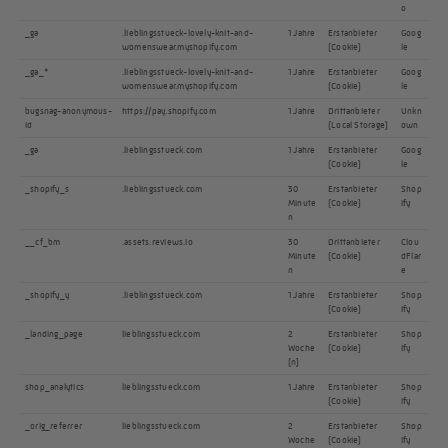
o
_ga
.lieblingsstueck-lovely-knit-and-
1 Jahre
Erstanbieter
Goog
womenswear.myshopify.com
(Cookie)
le
_ga_*
.lieblingsstueck-lovely-knit-and-
1 Jahre
Erstanbieter
Goog
womenswear.myshopify.com
(Cookie)
le
bugsnag-anonymous-
https://pay.shopify.com
1 Jahre
Drittanbieter
Unkn
id
(Local Storage)
own
_ga
.lieblingsstueck.com
1 Jahre
Erstanbieter
Goog
(Cookie)
le
_shopify_s
.lieblingsstueck.com
30
Erstanbieter
Shop
Minute
(Cookie)
ify
n
__cf_bm
.assets.reviews.io
30
Drittanbieter
Clou
Minute
(Cookie)
dFlar
n
e
_shopify_y
.lieblingsstueck.com
1 Jahre
Erstanbieter
Shop
(Cookie)
ify
_landing_page
lieblingsstueck.com
2
Erstanbieter
Shop
Woche
(Cookie)
ify
(n)
shop_analytics
lieblingsstueck.com
1 Jahre
Erstanbieter
Shop
(Cookie)
ify
_orig_referrer
lieblingsstueck.com
2
Erstanbieter
Shop
Woche
(Cookie)
ify