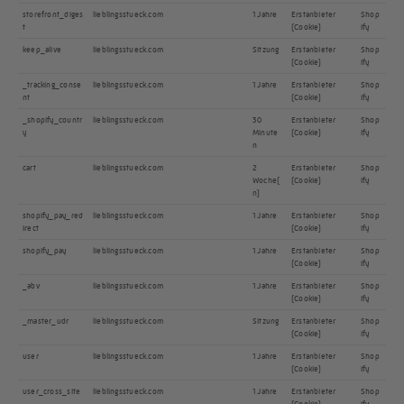
storefront_diges
lieblingsstueck.com
1 Jahre
Erstanbieter
Shop
t
(Cookie)
ify
keep_alive
lieblingsstueck.com
Sitzung
Erstanbieter
Shop
(Cookie)
ify
_tracking_conse
lieblingsstueck.com
1 Jahre
Erstanbieter
Shop
nt
(Cookie)
ify
_shopify_countr
lieblingsstueck.com
30
Erstanbieter
Shop
y
Minute
(Cookie)
ify
n
cart
lieblingsstueck.com
2
Erstanbieter
Shop
Woche(
(Cookie)
ify
n)
shopify_pay_red
lieblingsstueck.com
1 Jahre
Erstanbieter
Shop
irect
(Cookie)
ify
shopify_pay
lieblingsstueck.com
1 Jahre
Erstanbieter
Shop
(Cookie)
ify
_abv
lieblingsstueck.com
1 Jahre
Erstanbieter
Shop
(Cookie)
ify
_master_udr
lieblingsstueck.com
Sitzung
Erstanbieter
Shop
(Cookie)
ify
user
lieblingsstueck.com
1 Jahre
Erstanbieter
Shop
(Cookie)
ify
user_cross_site
lieblingsstueck.com
1 Jahre
Erstanbieter
Shop
(Cookie)
ify