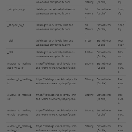
womenswear.myshopify.com
Sitzung
(Cookie)
ify
_shopify_sa_p
.lieblingsstueck-lovely-knit-and-
30
Erstanbieter
Shop
womenswear.myshopify.com
Minute
(Cookie)
ify
n
_shopify_sa_t
.lieblingsstueck-lovely-knit-and-
30
Erstanbieter
Shop
womenswear.myshopify.com
Minute
(Cookie)
ify
n
_clsk
.lieblingsstueck-lovely-knit-and-
1 Tage
Erstanbieter
Micr
womenswear.myshopify.com
(Cookie)
osoft
_clck
.lieblingsstueck-lovely-knit-and-
1 Jahre
Erstanbieter
Micr
womenswear.myshopify.com
(Cookie)
osoft
reviews_io_tracking_
https://lieblingsstueck-lovely-knit-
Sitzung
Erstanbieter
Revi
page_view_id
and-womenswear.myshopify.com
(Cookie)
ews.i
o
reviews_io_tracking_
https://lieblingsstueck-lovely-knit-
Sitzung
Erstanbieter
Revi
id
and-womenswear.myshopify.com
(Cookie)
ews.i
o
reviews_io_tracking_
https://lieblingsstueck-lovely-knit-
Sitzung
Erstanbieter
Revi
sid
and-womenswear.myshopify.com
(Cookie)
ews.i
o
reviews_io_tracking_
https://lieblingsstueck-lovely-knit-
Sitzung
Erstanbieter
Revi
enable_recording
and-womenswear.myshopify.com
(Cookie)
ews.i
o
reviews_io_tracking_
https://lieblingsstueck-lovely-knit-
Sitzung
Erstanbieter
Revi
replay_url
and-womenswear.myshopify.com
(Cookie)
ews.i