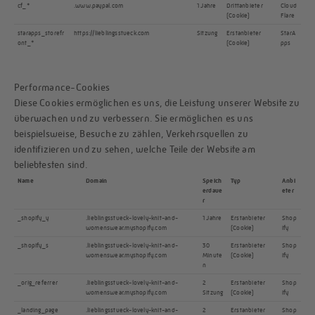
cf_*
.www.paypal.com
1 Jahre
Drittanbieter
Cloud
(Cookie)
Flare
starapps_storefr
https://lieblingsstueck.com
Sitzung
Erstanbieter
StarA
ont_*
(Cookie)
pps
Performance-Cookies
Diese Cookies ermöglichen es uns, die Leistung unserer Website zu
überwachen und zu verbessern. Sie ermöglichen es uns
beispielsweise, Besuche zu zählen, Verkehrsquellen zu
identifizieren und zu sehen, welche Teile der Website am
beliebtesten sind.
Name
Domain
Speich
Typ
Anbi
erdaue
eter
r
_shopify_y
.lieblingsstueck-lovely-knit-and-
1 Jahre
Erstanbieter
Shop
womenswear.myshopify.com
(Cookie)
ify
_shopify_s
.lieblingsstueck-lovely-knit-and-
30
Erstanbieter
Shop
womenswear.myshopify.com
Minute
(Cookie)
ify
n
_orig_referrer
.lieblingsstueck-lovely-knit-and-
2
Erstanbieter
Shop
womenswear.myshopify.com
Sitzung
(Cookie)
ify
_landing_page
.lieblingsstueck-lovely-knit-and-
2
Erstanbieter
Shop