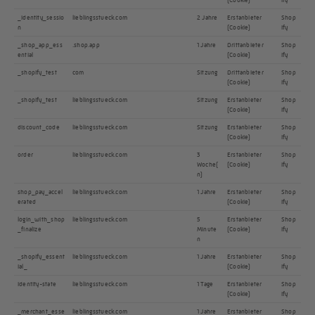
_identity_sessio
lieblingsstueck.com
2 Jahre
Erstanbieter
Shop
n
(Cookie)
ify
_shop_app_ess
.shop.app
1 Jahre
Drittanbieter
Shop
ential
(Cookie)
ify
_shopify_test
com
Sitzung
Drittanbieter
Shop
(Cookie)
ify
_shopify_test
lieblingsstueck.com
Sitzung
Erstanbieter
Shop
(Cookie)
ify
discount_code
lieblingsstueck.com
Sitzung
Erstanbieter
Shop
(Cookie)
ify
order
lieblingsstueck.com
3
Erstanbieter
Shop
Woche(
(Cookie)
ify
n)
shop_pay_accel
lieblingsstueck.com
1 Jahre
Erstanbieter
Shop
erated
(Cookie)
ify
login_with_shop
lieblingsstueck.com
5
Erstanbieter
Shop
_finalize
Minute
(Cookie)
ify
n
_shopify_essent
lieblingsstueck.com
1 Jahre
Erstanbieter
Shop
ial_
(Cookie)
ify
identity-state
lieblingsstueck.com
1 Tage
Erstanbieter
Shop
(Cookie)
ify
_merchant_esse
lieblingsstueck.com
1 Jahre
Erstanbieter
Shop