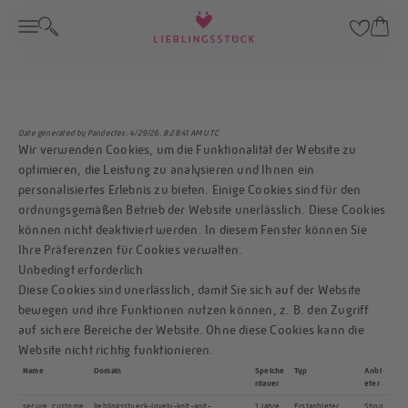
Zum Inhalt springen
LIEBLINGSSTÜCK
Menü
Suche
Waren
Cookie-Erklärung
Date generated by
Pandectes
: 4/29/26, 8:28:41 AM UTC
Wir verwenden Cookies, um die Funktionalität der Website zu
optimieren, die Leistung zu analysieren und Ihnen ein
personalisiertes Erlebnis zu bieten. Einige Cookies sind für den
ordnungsgemäßen Betrieb der Website unerlässlich. Diese Cookies
können nicht deaktiviert werden. In diesem Fenster können Sie
Ihre Präferenzen für Cookies verwalten.
Unbedingt erforderlich
Diese Cookies sind unerlässlich, damit Sie sich auf der Website
bewegen und ihre Funktionen nutzen können, z. B. den Zugriff
auf sichere Bereiche der Website. Ohne diese Cookies kann die
Website nicht richtig funktionieren.
Name
Domain
Speiche
Typ
Anbi
rdauer
eter
secure_custome
lieblingsstueck-lovely-knit-and-
1 Jahre
Erstanbieter
Shop