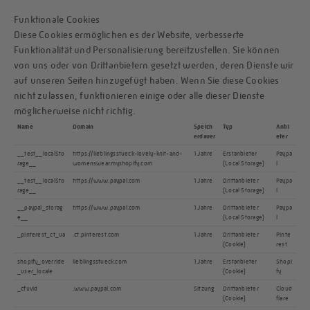
Funktionale Cookies
Diese Cookies ermöglichen es der Website, verbesserte
Funktionalität und Personalisierung bereitzustellen. Sie können
von uns oder von Drittanbietern gesetzt werden, deren Dienste wir
auf unseren Seiten hinzugefügt haben. Wenn Sie diese Cookies
nicht zulassen, funktionieren einige oder alle dieser Dienste
möglicherweise nicht richtig.
Name
Domain
Speich
Typ
Anbi
erdauer
eter
__test__localSto
https://lieblingsstueck-lovely-knit-and-
1 Jahre
Erstanbieter
Paypa
rage__
womenswear.myshopify.com
(Local Storage)
l
__test__localSto
https://www.paypal.com
1 Jahre
Drittanbieter
Paypa
rage__
(Local Storage)
l
__paypal_storag
https://www.paypal.com
1 Jahre
Drittanbieter
Paypa
e__
(Local Storage)
l
_pinterest_ct_ua
.ct.pinterest.com
1 Jahre
Drittanbieter
Pinte
(Cookie)
rest
shopify_override
lieblingsstueck.com
1 Jahre
Erstanbieter
Shopi
_user_locale
(Cookie)
fy
_cfuvid
.www.paypal.com
Sitzung
Drittanbieter
Cloud
(Cookie)
flare