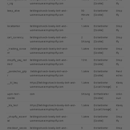
r_sig
womenswear.myshopify.com
(Cookie)
ify
keep_alive
lieblingsstueck-lovely-knit-and-
30
Erstanbieter
Shop
womenswear.myshopify.com
Minute
(Cookie)
ify
n
localization
lieblingsstueck-lovely-knit-and-
1 Jahre
Erstanbieter
Shop
womenswear.myshopify.com
(Cookie)
ify
cart_currency
lieblingsstueck-lovely-knit-and-
2
Erstanbieter
Shop
womenswear.myshopify.com
Sitzung
(Cookie)
ify
_tracking_conse
.lieblingsstueck-lovely-knit-and-
1 Jahre
Erstanbieter
Shop
nt
womenswear.myshopify.com
(Cookie)
ify
shopify_pay_red
lieblingsstueck-lovely-knit-and-
1 Std.
Erstanbieter
Shop
irect
womenswear.myshopify.com
(Cookie)
ify
_pandectes_gdp
.lieblingsstueck-lovely-knit-and-
1 Jahre
Erstanbieter
Pand
r
womenswear.myshopify.com
(Cookie)
ectes
__kl_key
https://lieblingsstueck-lovely-knit-and-
1 Jahre
Erstanbieter
Klaviy
womenswear.myshopify.com
(Local Storage)
o
wpm-test-
com
Sitzung
Drittanbieter
Unkn
cookie
(Cookie)
own
_kla_test
https://lieblingsstueck-lovely-knit-and-
1 Jahre
Erstanbieter
Klaviy
womenswear.myshopify.com
(Local Storage)
o
_shopify_essent
lieblingsstueck-lovely-knit-and-
1 Jahre
Erstanbieter
Shop
ial
womenswear.myshopify.com
(Cookie)
ify
checkout_sessio
lieblingsstueck-lovely-knit-and-
3
Erstanbieter
Shop