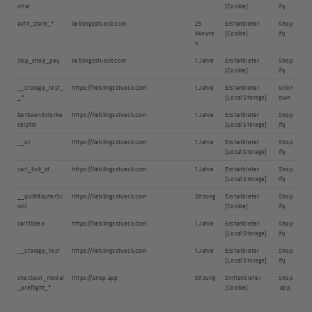
ntial
(Cookie)
ify
auth_state_*
lieblingsstueck.com
25
Erstanbieter
Shop
Minute
(Cookie)
ify
n
skip_shop_pay
lieblingsstueck.com
1 Jahre
Erstanbieter
Shop
(Cookie)
ify
__storage_test_
https://lieblingsstueck.com
1 Jahre
Erstanbieter
Unkn
_*
(Local Storage)
own
lastSeenErrorRe
https://lieblingsstueck.com
1 Jahre
Erstanbieter
Shop
ceiptId
(Local Storage)
ify
__ui
https://lieblingsstueck.com
1 Jahre
Erstanbieter
Shop
(Local Storage)
ify
cart_link_id
https://lieblingsstueck.com
1 Jahre
Erstanbieter
Shop
(Local Storage)
ify
__quiltRouterSc
https://lieblingsstueck.com
Sitzung
Erstanbieter
Shop
roll
(Cookie)
ify
cartToken
https://lieblingsstueck.com
1 Jahre
Erstanbieter
Shop
(Local Storage)
ify
__storage_test
https://lieblingsstueck.com
1 Jahre
Erstanbieter
Shop
(Local Storage)
ify
checkout_modal
https://shop.app
Sitzung
Drittanbieter
Shop
_preflight_*
(Cookie)
.app