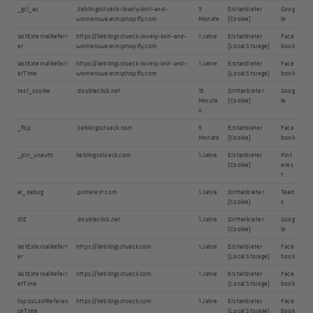
_gcl_au
.lieblingsstueck-lovely-knit-and-
3
Erstanbieter
Goog
womenswear.myshopify.com
Monate
(Cookie)
le
lastExternalReferr
https://lieblingsstueck-lovely-knit-and-
1 Jahre
Erstanbieter
Face
er
womenswear.myshopify.com
(Local Storage)
book
lastExternalReferr
https://lieblingsstueck-lovely-knit-and-
1 Jahre
Erstanbieter
Face
erTime
womenswear.myshopify.com
(Local Storage)
book
test_cookie
.doubleclick.net
15
Drittanbieter
Goog
Minute
(Cookie)
le
n
_fbp
.lieblingsstueck.com
3
Erstanbieter
Face
Monate
(Cookie)
book
_pin_unauth
lieblingsstueck.com
1 Jahre
Erstanbieter
Pint
(Cookie)
eres
t
ar_debug
.pinterest.com
1 Jahre
Drittanbieter
Tead
(Cookie)
s
IDE
.doubleclick.net
1 Jahre
Drittanbieter
Goog
(Cookie)
le
lastExternalReferr
https://lieblingsstueck.com
1 Jahre
Erstanbieter
Face
er
(Local Storage)
book
lastExternalReferr
https://lieblingsstueck.com
1 Jahre
Erstanbieter
Face
erTime
(Local Storage)
book
topicsLastReferen
https://lieblingsstueck.com
1 Jahre
Erstanbieter
Face
ceTime
(Local Storage)
book