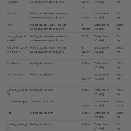
n_lookup
womenswear.myshopify.com
Woche(
(Cookie)
ify
n)
cart_sig
lieblingsstueck-lovely-knit-and-
1
Erstanbieter
Shop
womenswear.myshopify.com
Monate
(Cookie)
ify
cart
lieblingsstueck-lovely-knit-and-
1
Erstanbieter
Shop
womenswear.myshopify.com
Monate
(Cookie)
ify
shop_pay_accel
lieblingsstueck-lovely-knit-and-
8 Std.
Erstanbieter
Shop
erated
womenswear.myshopify.com
(Cookie)
ify
checkout_sessio
lieblingsstueck-lovely-knit-and-
3
Erstanbieter
Shop
n_token_*
womenswear.myshopify.com
Woche(
(Cookie)
ify
n)
localization
lieblingsstueck.com
1 Jahre
Erstanbieter
Shop
(Cookie)
ify
cart_currency
lieblingsstueck.com
2
Erstanbieter
Shop
Woche(
(Cookie)
ify
n)
_shopify_essent
lieblingsstueck.com
1 Jahre
Erstanbieter
Shop
ial
(Cookie)
ify
_pandectes_gdp
.lieblingsstueck.com
2
Erstanbieter
Pand
r
Monate
(Cookie)
ectes
_ab
lieblingsstueck.com
1 Jahre
Erstanbieter
Shop
(Cookie)
ify
master_device_i
lieblingsstueck.com
1 Jahre
Erstanbieter
Shop
d
(Cookie)
ify