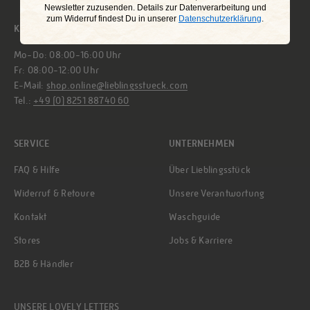
Newsletter zuzusenden. Details zur Datenverarbeitung und
zum Widerruf findest Du in unserer
Datenschutzerklärung
.
KUNDENSERVICE
Mo-Do: 08:00-16:00 Uhr
Fr: 08:00-12:00 Uhr
E-Mail:
shop.online@lieblingsstueck.com
Tel.:
+49 (0) 8251 88740 60
SERVICE
UNTERNEHMEN
FAQ & Hilfe
Über Lieblingsstück
Widerruf & Retoure
Unsere Verantwortung
Kontakt
Waschguide
Stores
Jobs & Karriere
B2B & Händler
UNSERE LOVELY LETTERS