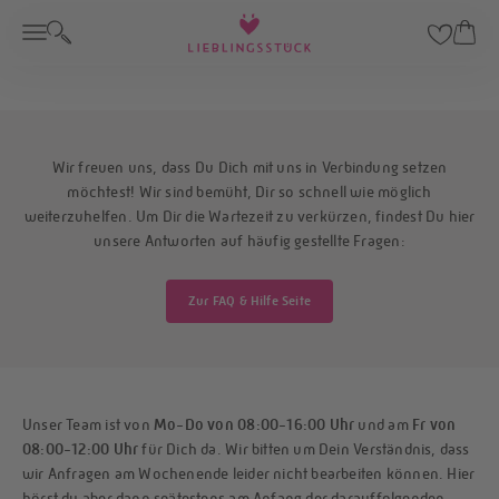
Zum Inhalt springen
LIEBLINGSSTÜCK
Menü
Suche
Waren
Kontakt
Wir freuen uns, dass Du Dich mit uns in Verbindung setzen
möchtest! Wir sind bemüht, Dir so schnell wie möglich
weiterzuhelfen. Um Dir die Wartezeit zu verkürzen, findest Du hier
unsere Antworten auf häufig gestellte Fragen:
Zur FAQ & Hilfe Seite
Unser Team ist von
Mo-Do von 08:00-16:00 Uhr
und am
Fr von
08:00-12:00 Uhr
für Dich da. Wir bitten um Dein Verständnis, dass
wir Anfragen am Wochenende leider nicht bearbeiten können. Hier
hörst du aber dann spätestens am Anfang der darauffolgenden