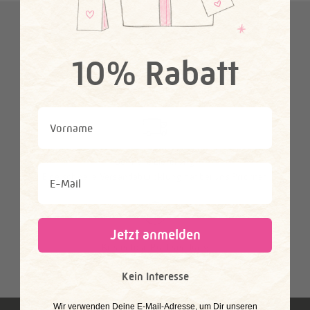
This is my happy place
10% Rabatt
Bequem per Rechnung zahlen
Wir bieten Dir dafür PayPal oder Klarna an.
First Name
Schnelle Lieferung
Email
Eine schnelle Versandabwicklung hat bei uns Priorität.
Jetzt anmelden
Kostenlose Rücksendung
Nicht verliebt? Kein Problem, Deine Rücksendung ist kostenlos.
Kein Interesse
​Wir verwenden Deine E-Mail-Adresse, um Dir unseren