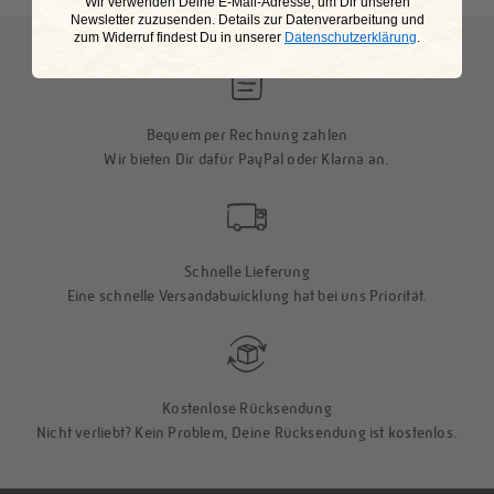
This is my happy place
​Wir verwenden Deine E-Mail-Adresse, um Dir unseren
Newsletter zuzusenden. Details zur Datenverarbeitung und
zum Widerruf findest Du in unserer
Datenschutzerklärung
.
Bequem per Rechnung zahlen
Wir bieten Dir dafür PayPal oder Klarna an.
Schnelle Lieferung
Eine schnelle Versandabwicklung hat bei uns Priorität.
Kostenlose Rücksendung
Nicht verliebt? Kein Problem, Deine Rücksendung ist kostenlos.