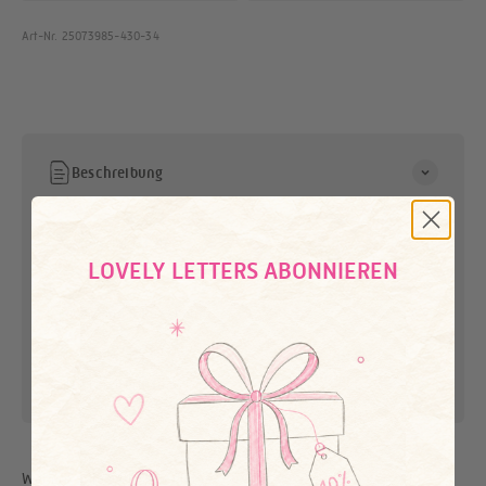
Art-Nr. 25073985-430-34
Beschreibung
Material & Pflege
LOVELY LETTERS ABONNIEREN
Versand & Rückgabe
Herstellerinfo
Weitere tolle Styles für dich