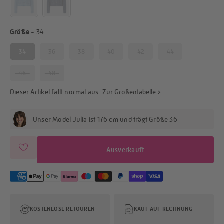
Größe
Größe
-
34
34
36
38
40
42
44
46
48
Dieser Artikel fällt
normal
aus.
Zur Größentabelle >
Unser Model Julia ist 176 cm und trägt Größe 36
Ausverkauft
KOSTENLOSE RETOUREN
KAUF AUF RECHNUNG