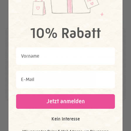
10% Rabatt
Kundenmeinungen (3)
First Name
Um die Rezensionen unserer Kunden zu lesen, akzeptieren
Sie bitte die
Targeting-Cookies
.
Email
Cookie-Einstellungen anpassen
Jetzt anmelden
Kein Interesse