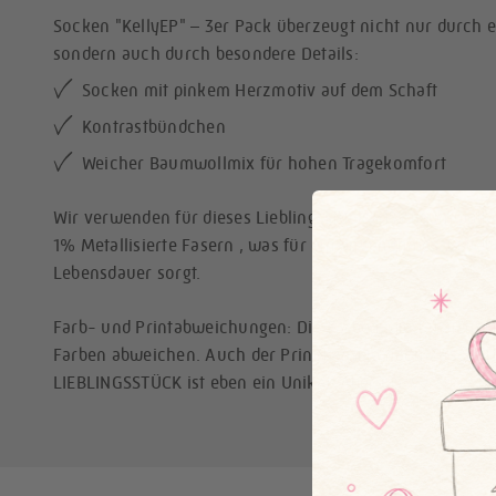
Socken "KellyEP" – 3er Pack überzeugt nicht nur durch e
sondern auch durch besondere Details:
Socken mit pinkem Herzmotiv auf dem Schaft
Kontrastbündchen
Weicher Baumwollmix für hohen Tragekomfort
Wir verwenden für dieses Lieblingsstück 81% Baumwolle
1% Metallisierte Fasern , was für ein angenehmes Trageg
Lebensdauer sorgt.
Farb- und Printabweichungen: Die Farben, die Du siehst
Farben abweichen. Auch der Print kann je nach Zuschnitt 
LIEBLINGSSTÜCK ist eben ein Unikat. Aber wir versprechen