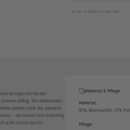
Art-Nr. JIT80000011-100-35H
Material & Pflege
cken bringen mit ihrem
Deinen Alltag. Die liebevollen
Material:
eihen jedem Look das gewisse
81% Baumwolle, 17% Poly
se – sie lassen sich vielseitig
ch gute Laune macht.
Pflege: