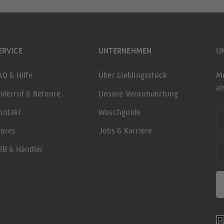
ERVICE
UNTERNEHMEN
U
AQ & Hilfe
Über Lieblingsstück
Me
a
iderruf & Retoure
Unsere Verantwortung
Fi
ontakt
Waschguide
tores
Jobs & Karriere
Em
2B & Händler