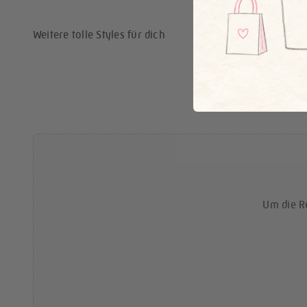
Weitere tolle Styles für dich
Um die R