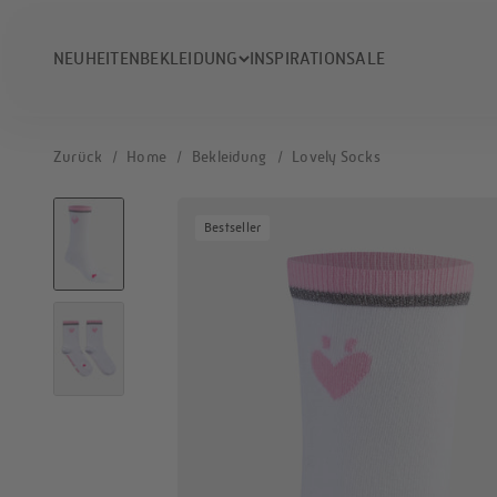
Zum Inhalt springen
NEUHEITEN
BEKLEIDUNG
INSPIRATION
SALE
Zurück
/
Home
/
Bekleidung
/
Lovely Socks
Bestseller