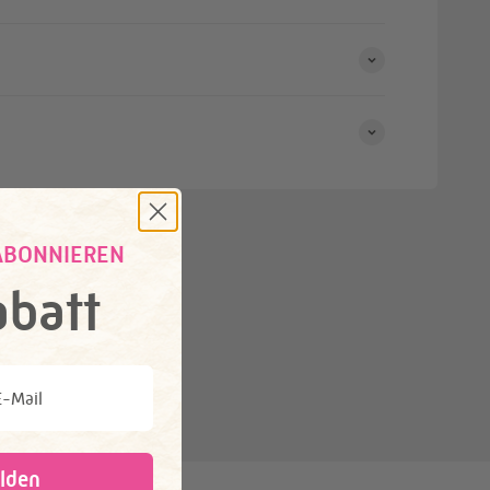
ABONNIEREN
batt
il
lden