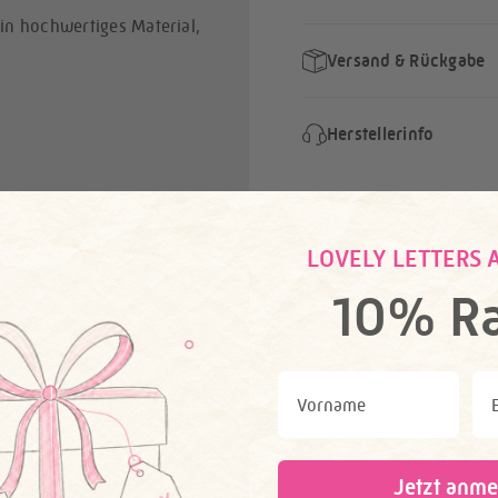
in hochwertiges Material,
Versand & Rückgabe
Herstellerinfo
, 17% Polyamid, 1% Elasthan,
efühl und eine lange
LOVELY LETTERS 
10% Ra
, können leicht von den echten
leicht variieren – jedes
First Name
Ema
 Dir: Du wirst es lieben!
Jetzt anme