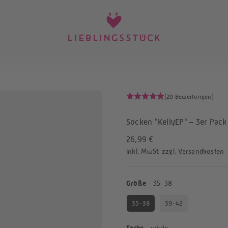
LIEBLINGSSTÜCK
(20 Bewertungen)
Socken "KellyEP" – 3er Pack
Angebot
26,99 €
inkl. MwSt. zzgl.
Versandkosten
Größe
Größe
-
35-38
35-38
39-42
Farbe