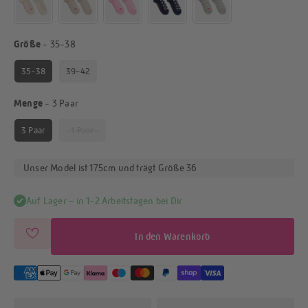
Größe
Größe
-
35-38
35-38
39-42
Menge
Menge
-
3 Paar
3 Paar
1 Paar
Unser Model ist 175cm und trägt Größe 36
Auf Lager – in 1-2 Arbeitstagen bei Dir
In den Warenkorb