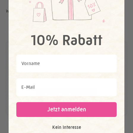
Weitere tolle Styles für dich
10% Rabatt
First Name
Kundenmeinungen (3)
Um die Rezensionen unserer Kunden zu lesen, akzeptieren
Sie bitte die
Targeting-Cookies
.
Email
Cookie-Einstellungen anpassen
Jetzt anmelden
Kein Interesse