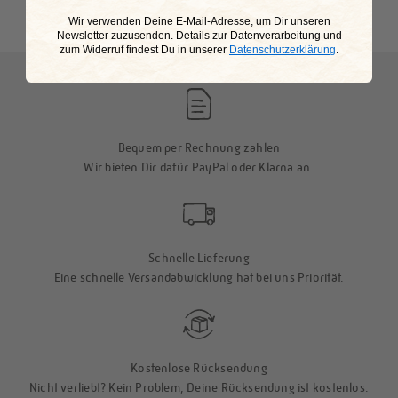
​Wir verwenden Deine E-Mail-Adresse, um Dir unseren
This is my happy place
Newsletter zuzusenden. Details zur Datenverarbeitung und
zum Widerruf findest Du in unserer
Datenschutzerklärung
.
Bequem per Rechnung zahlen
Wir bieten Dir dafür PayPal oder Klarna an.
Schnelle Lieferung
Eine schnelle Versandabwicklung hat bei uns Priorität.
Kostenlose Rücksendung
Nicht verliebt? Kein Problem, Deine Rücksendung ist kostenlos.