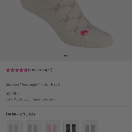
Go to item 1
Go to item 2
(3 Bewertungen)
Socken "AudreyEP" – 3er Pack
Angebot
32,99 €
inkl. MwSt. zzgl.
Versandkosten
Farbe
Farbe
-
offwhite