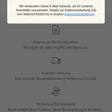
​Wir verwenden Deine E-Mail-Adresse, um Dir unseren
This is my happy place
Newsletter zuzusenden. Details zur Datenverarbeitung und
zum Widerruf findest Du in unserer
Datenschutzerklärung
.
Bequem per Rechnung zahlen
Wir bieten Dir dafür PayPal oder Klarna an.
Schnelle Lieferung
Eine schnelle Versandabwicklung hat bei uns Priorität.
Kostenlose Rücksendung
Nicht verliebt? Kein Problem, Deine Rücksendung ist kostenlos.