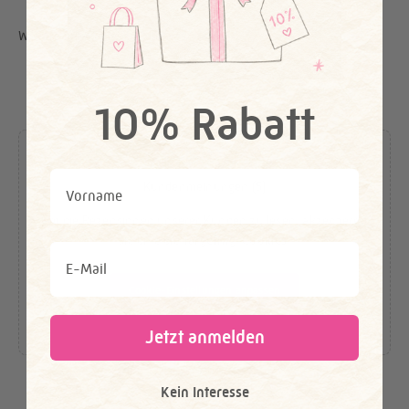
Weitere tolle Styles für dich
10% Rabatt
First Name
Kundenmeinungen (5)
Um die Rezensionen unserer Kunden zu lesen, akzeptieren
Sie bitte die
Targeting-Cookies
.
Email
Cookie-Einstellungen anpassen
Jetzt anmelden
Kein Interesse