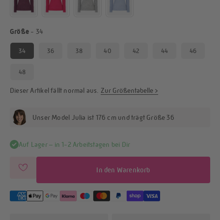
Größe
Größe
-
34
34
36
38
40
42
44
46
48
Dieser Artikel fällt
normal
aus.
Zur Größentabelle >
Unser Model Julia ist 176 cm und trägt Größe 36
Auf Lager – in 1-2 Arbeitstagen bei Dir
In den Warenkorb