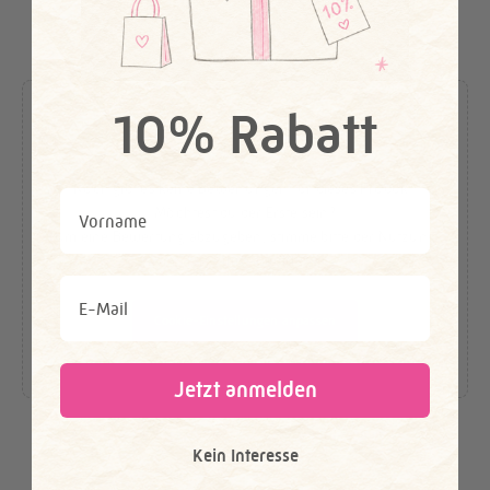
10% Rabatt
Teile deine Erfahrung
Noch gibt es keine Bewertungen für dieses Produkt.
First Name
Möchtest du der Erste sein?
Um eine Bewertung abzugeben, stimme bitte der Nutzung
von
Targeting-Cookies
zu.
Email
Cookie-Einstellungen anpassen
Jetzt anmelden
Kein Interesse