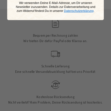
This is my happy place
​Wir verwenden Deine E-Mail-Adresse, um Dir unseren
Newsletter zuzusenden. Details zur Datenverarbeitung und
zum Widerruf findest Du in unserer
Datenschutzerklärung
.
Bequem per Rechnung zahlen
Wir bieten Dir dafür PayPal oder Klarna an.
Schnelle Lieferung
Eine schnelle Versandabwicklung hat bei uns Priorität.
Kostenlose Rücksendung
Nicht verliebt? Kein Problem, Deine Rücksendung ist kostenlos.