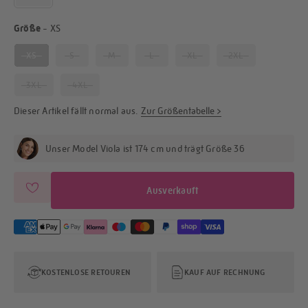
Größe
Größe
-
XS
XS
S
M
L
XL
2XL
3XL
4XL
Dieser Artikel fällt
normal
aus.
Zur Größentabelle >
Unser Model Viola ist 174 cm und trägt Größe 36
Ausverkauft
KOSTENLOSE RETOUREN
KAUF AUF RECHNUNG