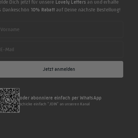
lde Dich jetzt für unsere
Lovely Letters
an und erhalte
ls Dankeschön
10% Rabatt
auf Deine nächste Bestellung!
rst name
ail
Jetzt anmelden
oder abonniere einfach per WhatsApp
schicke einfach "JOIN" an unseren Kanal