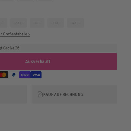
L
2XL
XL
3XL
4XL
r Größentabelle >
gt Größe 36
Ausverkauft
KAUF AUF RECHNUNG