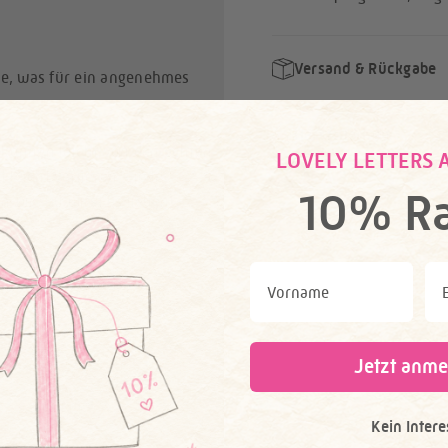
Versand & Rückgabe
le, was für ein angenehmes
Herstellerinfo
, können leicht von den echten
LOVELY LETTERS 
leicht variieren – jedes
10% Ra
 Dir: Du wirst es lieben!
First Name
Ema
Jetzt anme
Kein Intere