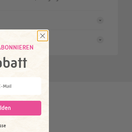
ABONNIEREN
batt
il
lden
sse