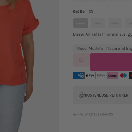
Größe
Größe
-
XS
XS
S
M
Dieser Artikel fällt
normal
aus.
Zu
Unser Model ist 175cm und trä
KOSTENLOSE RETOUREN
Art-Nr. 24121952-366-XS