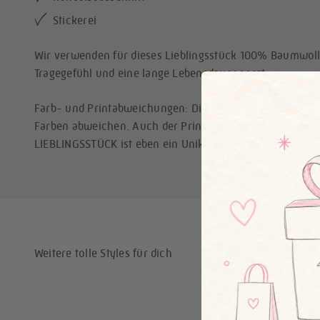
Stickerei
Wir verwenden für dieses Lieblingsstück 100% Baumwol
Tragegefühl und eine lange Lebensdauer sorgt.
Farb- und Printabweichungen: Die Farben, die Du siehst
Farben abweichen. Auch der Print kann je nach Zuschnitt 
LIEBLINGSSTÜCK ist eben ein Unikat. Aber wir versprechen
Weitere tolle Styles für dich