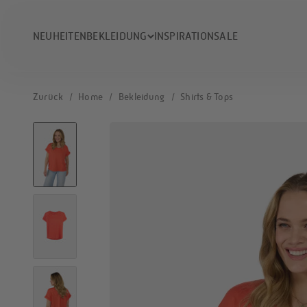
Zum Inhalt springen
NEUHEITEN
BEKLEIDUNG
INSPIRATION
SALE
Zurück
/
Home
/
Bekleidung
/
Shirts & Tops