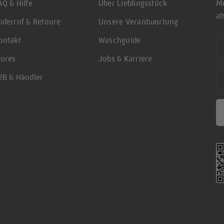
AQ & Hilfe
Über Lieblingsstück
Me
a
iderruf & Retoure
Unsere Verantwortung
Fi
ontakt
Waschguide
tores
Jobs & Karriere
Em
2B & Händler